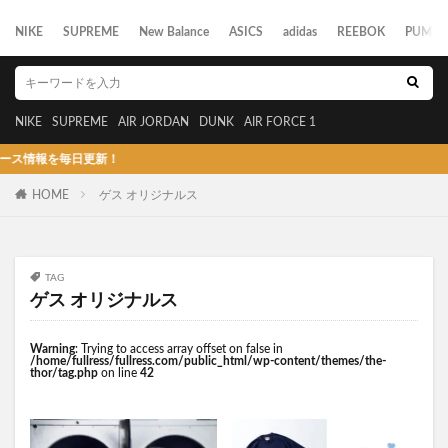
NIKE
SUPREME
New Balance
ASICS
adidas
REEBOK
PUMA
NIKE
SUPREME
AIR JORDAN
DUNK
AIR FORCE 1
報を毎日更新！
HOME
ゲス オリジナルス
TAG
ゲス オリジナルス
Warning
: Trying to access array offset on false in
/home/fullress/fullress.com/public_html/wp-content/themes/the-
thor/tag.php
on line
42