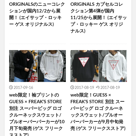
ORIGINALSのニューコレク
ORIGINALS カプセルコレ
ションが国内12/2から展
クション第4弾が国内
開！ (エイサップ・ロッキ
11/25から展開！ (エイサッ
ー ゲス オリジナルス)
プ・ロッキー ゲス オリジ
ナルス)
2017-09-16
2017-08-19
2017-08-19
web限定！袖プリントの
web限定！GUESS ×
GUESS × FREAK’S STORE
FREAK’S STORE 別注 スー
別注 スーパービッグ ロゴ
パービッグ ロゴ クルーネ
クルーネックスウェット/
ックスウェット/プルオー
プルオーバーパーカーが10
バーパーカーが9月中旬発
月下旬発売 (ゲス フリーク
売 (ゲス フリークスストア)
スストア)