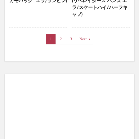
カモパック” エラ/ランピン)
(リベレイダース バンズ エ
ラ/スケートハイ/ハーフキ
ャブ)
1
2
3
Next