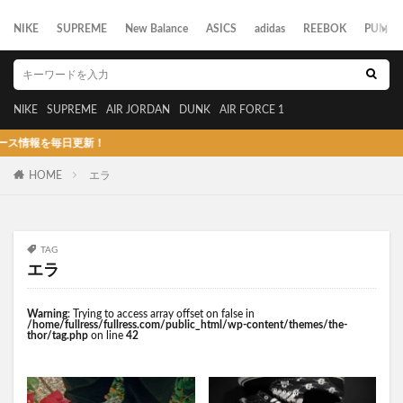
NIKE
SUPREME
New Balance
ASICS
adidas
REEBOK
PUMA
NIKE
SUPREME
AIR JORDAN
DUNK
AIR FORCE 1
を毎日更新！
HOME
エラ
TAG
エラ
Warning
: Trying to access array offset on false in
/home/fullress/fullress.com/public_html/wp-content/themes/the-
thor/tag.php
on line
42