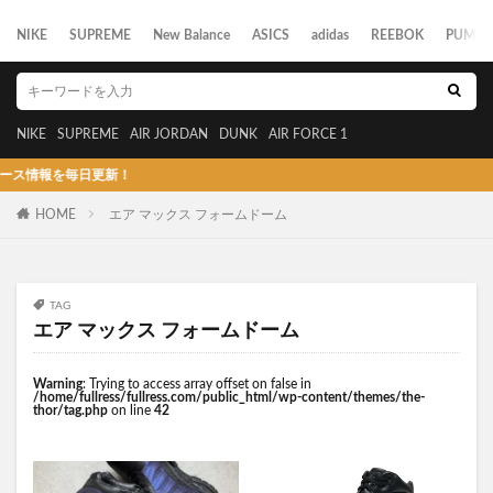
NIKE
SUPREME
New Balance
ASICS
adidas
REEBOK
PUMA
NIKE
SUPREME
AIR JORDAN
DUNK
AIR FORCE 1
情報を毎日更新！
HOME
エア マックス フォームドーム
TAG
エア マックス フォームドーム
Warning
: Trying to access array offset on false in
/home/fullress/fullress.com/public_html/wp-content/themes/the-
thor/tag.php
on line
42