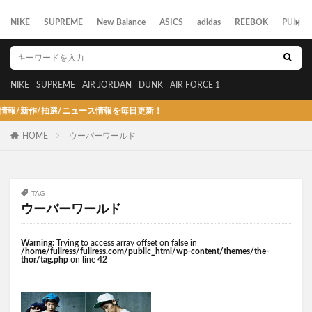
NIKE
SUPREME
New Balance
ASICS
adidas
REEBOK
PUMA
NIKE
SUPREME
AIR JORDAN
DUNK
AIR FORCE 1
/新作/抽選/ニュース情報を毎日更新！
HOME
ウーバーワールド
TAG
ウーバーワールド
Warning
: Trying to access array offset on false in
/home/fullress/fullress.com/public_html/wp-content/themes/the-
thor/tag.php
on line
42