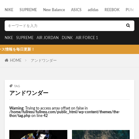
NIKE
SUPREME
New Balance
ASICS
adidas
REEBOK
PUMA
NIKE
SUPREME
AIR JORDAN
DUNK
AIR FORCE 1
報を毎日更新！
HOME
アンドワンダー
TAG
アンドワンダー
Warning
: Trying to access array offset on false in
/home/fullress/fullress.com/public_html/wp-content/themes/the-
thor/tag.php
on line
42